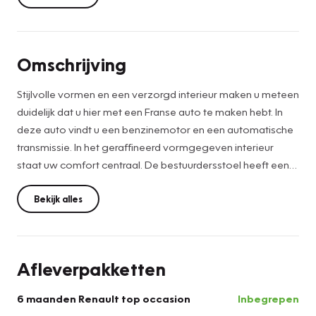
Omschrijving
Stijlvolle vormen en een verzorgd interieur maken u meteen
duidelijk dat u hier met een Franse auto te maken hebt. In
deze auto vindt u een benzinemotor en een automatische
transmissie. In het geraffineerd vormgegeven interieur
staat uw comfort centraal. De bestuurdersstoel heeft een
massagefunctie, die u helpt om onderweg scherp en alert
te blijven. Ook 19 inch lichtmetalen velgen, LED koplampen,
Bekijk alles
instelbaar onderstel, elektrische handrem, donker getint
glas achter en in delen neerklapbare achterbank zijn aan
boord.
Afleverpakketten
Kinderfietsje niet gezien bij het inparkeren? Dat gebeurt u
6 maanden Renault top occasion
Inbegrepen
nooit meer. Daar zorgt de parkeerhulp met