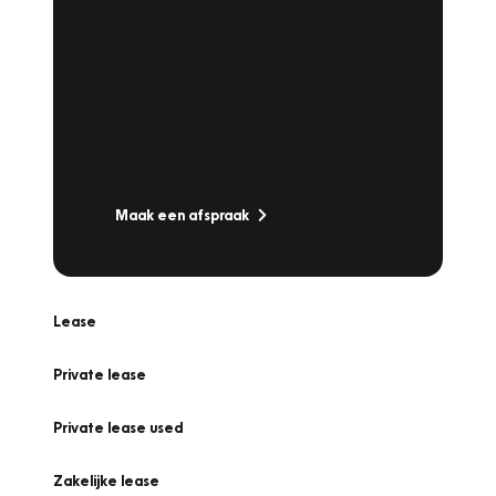
Plan een
Werkplaatsafspraak
Is uw auto toe aan Onderhoud,
Bandenwissel of een Vakantiecheck? Plan
online een afspraak!
Maak een afspraak
Lease
Private lease
Private lease used
Zakelijke lease