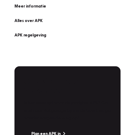
Meer informatie
Alles over APK
APK regelgeving
APK Keuring bij
Vakgarage!
Is het weer tijd voor de jaarlijkse APK? Ga
snel naar Vakgarage bij u in de buurt, en ga
zonder zorgen de weg op!
Plan een APK in