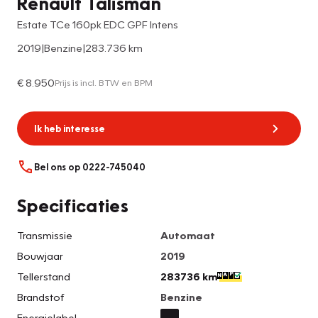
Renault Talisman
Estate TCe 160pk EDC GPF Intens
2019
|
Benzine
|
283.736 km
€ 8.950
Prijs is incl. BTW en BPM
Ik heb interesse
Bel ons op 0222-745040
Specificaties
Transmissie
Automaat
Bouwjaar
2019
Tellerstand
283736 km
Brandstof
Benzine
Energielabel