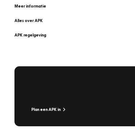
Meer informatie
Alles over APK
APK regelgeving
APK Keuring bij Vakgarage!
Is het weer tijd voor de jaarlijkse APK? Ga snel naar V
Plan een APK in