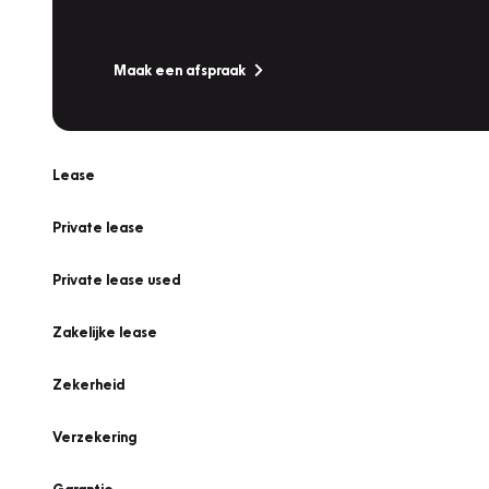
Is uw auto toe aan Onderhoud, Bandenwissel of een Va
Maak een afspraak
Lease
Private lease
Private lease used
Zakelijke lease
Zekerheid
Verzekering