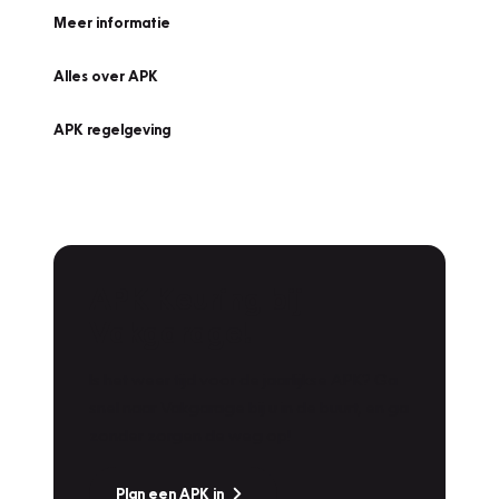
Meer informatie
Alles over APK
APK regelgeving
APK Keuring bij
Vakgarage!
Is het weer tijd voor de jaarlijkse APK? Ga
snel naar Vakgarage bij u in de buurt, en ga
zonder zorgen de weg op!
Plan een APK in