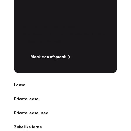
Plan een
Werkplaatsafspraak
Is uw auto toe aan Onderhoud,
Bandenwissel of een Vakantiecheck? Plan
online een afspraak!
Maak een afspraak
Lease
Private lease
Private lease used
Zakelijke lease