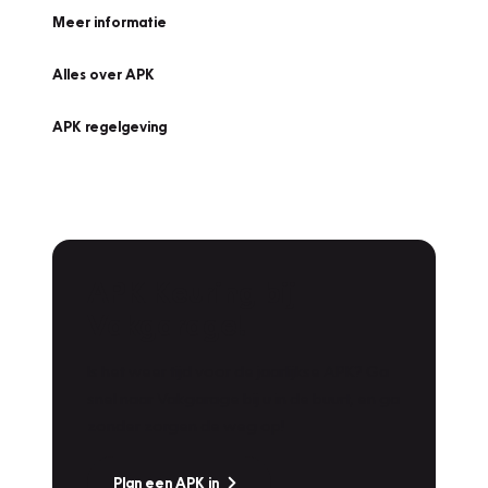
Meer informatie
Alles over APK
APK regelgeving
APK Keuring bij
Vakgarage!
Is het weer tijd voor de jaarlijkse APK? Ga
snel naar Vakgarage bij u in de buurt, en ga
zonder zorgen de weg op!
Plan een APK in