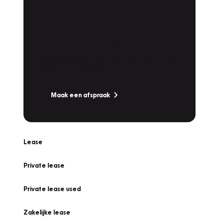
Plan een
Werkplaatsafspraak
Is uw auto toe aan Onderhoud,
Bandenwissel of een Vakantiecheck? Plan
online een afspraak!
Maak een afspraak
Lease
Private lease
Private lease used
Zakelijke lease