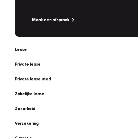
Is uw auto toe aan Onderhoud, Bandenwissel of een Va
Maak een afspraak
Lease
Private lease
Private lease used
Zakelijke lease
Zekerheid
Verzekering