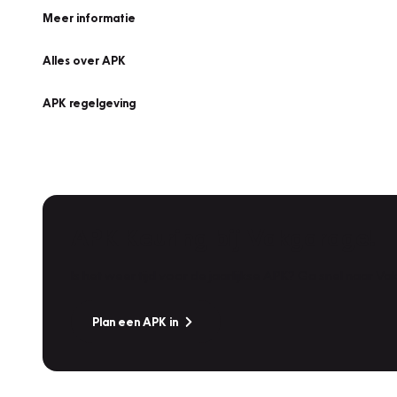
Meer informatie
Alles over APK
APK regelgeving
APK Keuring bij Vakgarage!
Is het weer tijd voor de jaarlijkse APK? Ga snel naar V
Plan een APK in