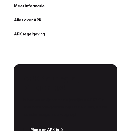
Meer informatie
Alles over APK
APK regelgeving
APK Keuring bij
Vakgarage!
Is het weer tijd voor de jaarlijkse APK? Ga
snel naar Vakgarage bij u in de buurt, en ga
zonder zorgen de weg op!
Plan een APK in