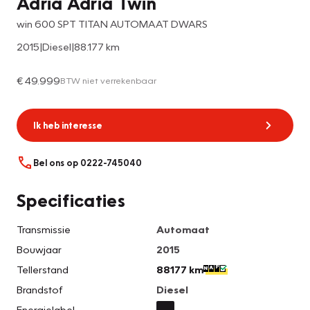
Adria Adria Twin
win 600 SPT TITAN AUTOMAAT DWARS
2015
|
Diesel
|
88.177 km
€ 49.999
BTW niet verrekenbaar
Ik heb interesse
Bel ons op 0222-745040
Specificaties
Transmissie
Automaat
Bouwjaar
2015
Tellerstand
88177 km
Brandstof
Diesel
Energielabel