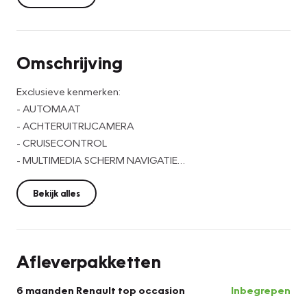
Omschrijving
Exclusieve kenmerken:
- AUTOMAAT
- ACHTERUITRIJCAMERA
- CRUISECONTROL
- MULTIMEDIA SCHERM NAVIGATIE
- TREKHAAK WEGKLAPBAAR
- ZONNEPANEEL
Bekijk alles
- 150 PK EURO 5
Merk: Adria
Type: Twin 600 SPT
Afleverpakketten
Aantal zitplaatsen op het kenteken: 4 zitplaatsen
Kilometerstand: 88177
6 maanden Renault top occasion
Inbegrepen
Motor: Fiat Ducato 2.3 Multijet Euro 5