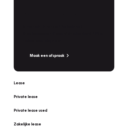
Plan een
Werkplaatsafspraak
Is uw auto toe aan Onderhoud,
Bandenwissel of een Vakantiecheck? Plan
online een afspraak!
Maak een afspraak
Lease
Private lease
Private lease used
Zakelijke lease