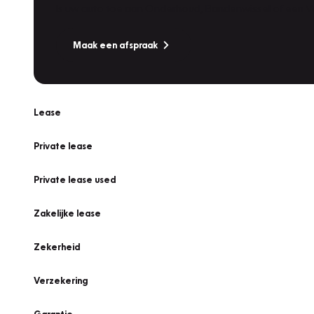
Is uw auto toe aan Onderhoud, Bandenwissel of een Va
Maak een afspraak
Lease
Private lease
Private lease used
Zakelijke lease
Zekerheid
Verzekering