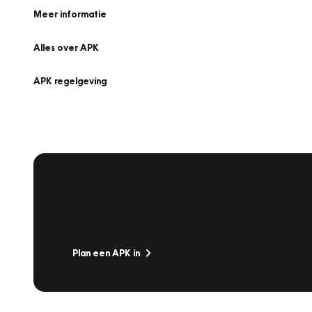
Meer informatie
Alles over APK
APK regelgeving
APK Keuring bij Vakgarage!
Is het weer tijd voor de jaarlijkse APK? Ga snel naar V
Plan een APK in