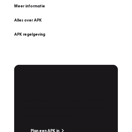
Meer informatie
Alles over APK
APK regelgeving
APK Keuring bij
Vakgarage!
Is het weer tijd voor de jaarlijkse APK? Ga
snel naar Vakgarage bij u in de buurt, en ga
zonder zorgen de weg op!
Plan een APK in