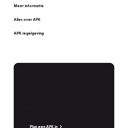
Meer informatie
Alles over APK
APK regelgeving
APK Keuring bij
Vakgarage!
Is het weer tijd voor de jaarlijkse APK? Ga
snel naar Vakgarage bij u in de buurt, en ga
zonder zorgen de weg op!
Plan een APK in