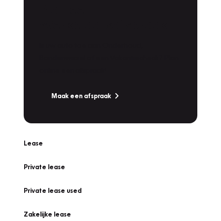
Plan een
Werkplaatsafspraak
Is uw auto toe aan Onderhoud,
Bandenwissel of een Vakantiecheck? Plan
online een afspraak!
Maak een afspraak
Lease
Private lease
Private lease used
Zakelijke lease