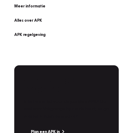
Meer informatie
Alles over APK
APK regelgeving
APK Keuring bij
Vakgarage!
Is het weer tijd voor de jaarlijkse APK? Ga
snel naar Vakgarage bij u in de buurt, en ga
zonder zorgen de weg op!
Plan een APK in