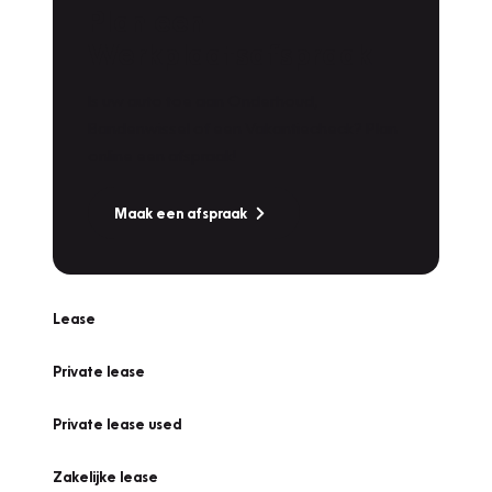
Plan een
Werkplaatsafspraak
Is uw auto toe aan Onderhoud,
Bandenwissel of een Vakantiecheck? Plan
online een afspraak!
Maak een afspraak
Lease
Private lease
Private lease used
Zakelijke lease