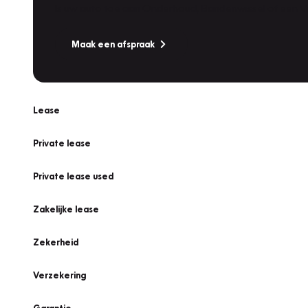
Is uw auto toe aan Onderhoud, Bandenwissel of een Va
Maak een afspraak
Lease
Private lease
Private lease used
Zakelijke lease
Zekerheid
Verzekering