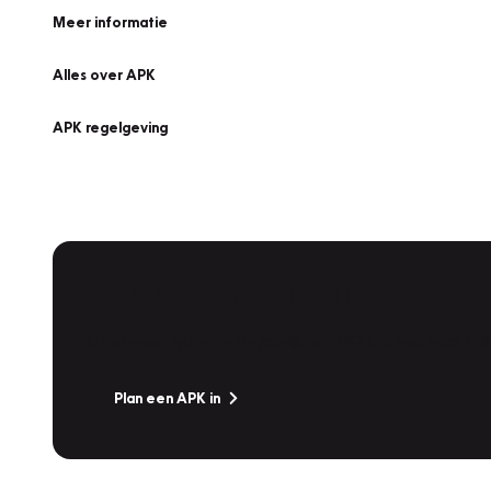
Meer informatie
Alles over APK
APK regelgeving
APK Keuring bij Vakgarage!
Is het weer tijd voor de jaarlijkse APK? Ga snel naar V
Plan een APK in