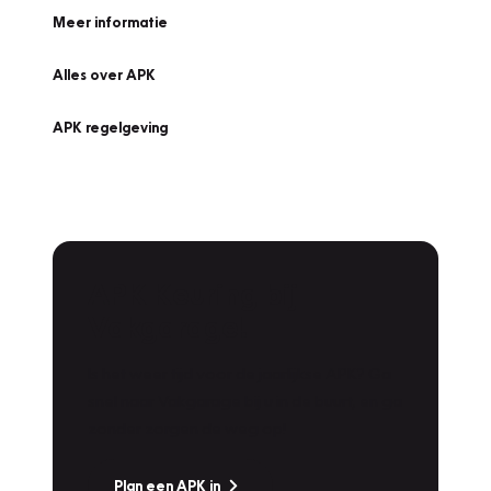
Meer informatie
Alles over APK
APK regelgeving
APK Keuring bij
Vakgarage!
Is het weer tijd voor de jaarlijkse APK? Ga
snel naar Vakgarage bij u in de buurt, en ga
zonder zorgen de weg op!
Plan een APK in