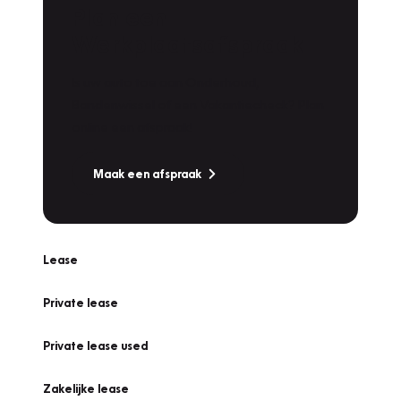
Plan een
Werkplaatsafspraak
Is uw auto toe aan Onderhoud,
Bandenwissel of een Vakantiecheck? Plan
online een afspraak!
Maak een afspraak
Lease
Private lease
Private lease used
Zakelijke lease